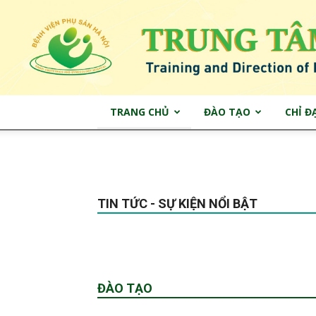
TRANG CHỦ
ĐÀO TẠO
CHỈ Đ
[vc_row][vc_column]
TIN TỨC - SỰ KIỆN NỔI BẬT
[/vc_column][/vc_row]
[vc_row el_class=”td-ss-row”][vc_column width=”
ĐÀO TẠO