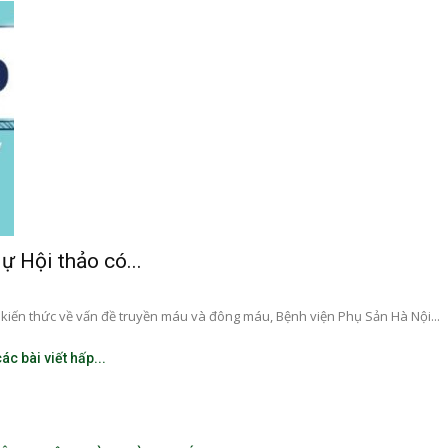
đào
đạo
ự Hội thảo có...
bệnh
kiến thức về vấn đề truyền máu và đông máu, Bệnh viện Phụ Sản Hà Nội...
c bài viết hấp...
viện