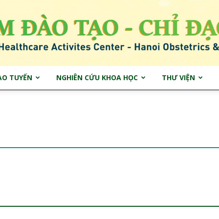
ẠO TUYẾN
NGHIÊN CỨU KHOA HỌC
THƯ VIỆN
Trung
tâm
2/3″]