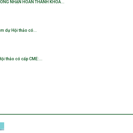
CÔNG NHẬN HOÀN THÀNH KHÓA...
Phụ
m dự Hội thảo có...
ội thảo có cấp CME:...
Sản
Hà