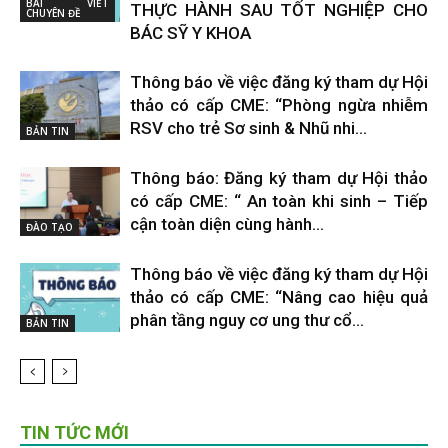
BÀI VIẾT
THỰC HÀNH SAU TỐT NGHIỆP CHO
CHUYÊN ĐỀ
BÁC SỸ Y KHOA
Thông báo về việc đăng ký tham dự Hội
thảo có cấp CME: “Phòng ngừa nhiễm
RSV cho trẻ Sơ sinh & Nhũ nhi...
BẢN TIN
Thông báo: Đăng ký tham dự Hội thảo
có cấp CME: “ An toàn khi sinh – Tiếp
cận toàn diện cùng hành...
ĐÀO TẠO
Thông báo về việc đăng ký tham dự Hội
thảo có cấp CME: “Nâng cao hiệu quả
phân tầng nguy cơ ung thư cổ...
BẢN TIN
TIN TỨC MỚI