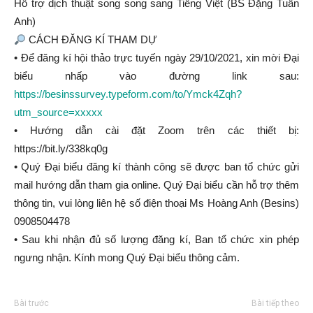
Hỗ trợ dịch thuật song song sang Tiếng Việt (BS Đặng Tuấn
Anh)
CÁCH ĐĂNG KÍ THAM DỰ
• Để đăng kí hội thảo trực tuyến ngày 29/10/2021, xin mời Đại
biểu nhấp vào đường link sau:
https://besinssurvey.typeform.com/to/Ymck4Zqh?
utm_source=xxxxx
• Hướng dẫn cài đặt Zoom trên các thiết bị:
https://bit.ly/338kq0g
• Quý Đại biểu đăng kí thành công sẽ được ban tổ chức gửi
mail hướng dẫn tham gia online. Quý Đại biểu cần hỗ trợ thêm
thông tin, vui lòng liên hệ số điện thoại Ms Hoàng Anh (Besins)
0908504478
• Sau khi nhận đủ số lượng đăng kí, Ban tổ chức xin phép
ngưng nhận. Kính mong Quý Đại biểu thông cảm.
Bài trước
Bài tiếp theo