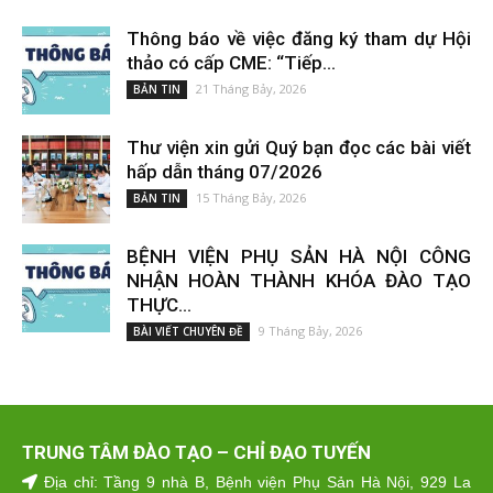
Thông báo về việc đăng ký tham dự Hội
thảo có cấp CME: “Tiếp...
21 Tháng Bảy, 2026
BẢN TIN
Thư viện xin gửi Quý bạn đọc các bài viết
hấp dẫn tháng 07/2026
15 Tháng Bảy, 2026
BẢN TIN
BỆNH VIỆN PHỤ SẢN HÀ NỘI CÔNG
NHẬN HOÀN THÀNH KHÓA ĐÀO TẠO
THỰC...
9 Tháng Bảy, 2026
BÀI VIẾT CHUYÊN ĐỀ
TRUNG TÂM ĐÀO TẠO – CHỈ ĐẠO TUYẾN
Địa chỉ: Tầng 9 nhà B, Bệnh viện Phụ Sản Hà Nội, 929 La