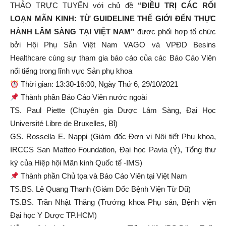
THẢO TRỰC TUYẾN với chủ đề
“ĐIỀU TRỊ CÁC RỐI
LOẠN MÃN KINH: TỪ GUIDELINE THẾ GIỚI ĐẾN THỰC
HÀNH LÂM SÀNG TẠI VIỆT NAM”
được phối hợp tổ chức
bởi Hội Phụ Sản Việt Nam VAGO và VPĐD Besins
Healthcare cùng sự tham gia báo cáo của các Báo Cáo Viên
nổi tiếng trong lĩnh vực Sản phụ khoa
Thời gian: 13:30-16:00, Ngày Thứ 6, 29/10/2021
Thành phần Báo Cáo Viên nước ngoài
TS. Paul Piette (Chuyên gia Dược Lâm Sàng, Đại Học
Université Libre de Bruxelles, Bỉ)
GS. Rossella E. Nappi (Giám đốc Đơn vị Nội tiết Phụ khoa,
IRCCS San Matteo Foundation, Đại học Pavia (Ý), Tổng thư
ký của Hiệp hội Mãn kinh Quốc tế -IMS)
Thành phần Chủ tọa và Báo Cáo Viên tại Việt Nam
TS.BS. Lê Quang Thanh (Giám Đốc Bệnh Viện Từ Dũ)
TS.BS. Trần Nhật Thăng (Trưởng khoa Phụ sản, Bệnh viện
Đại học Y Dược TP.HCM)