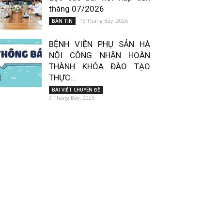
tháng 07/2026
15 Tháng Bảy, 2026
BẢN TIN
BỆNH VIỆN PHỤ SẢN HÀ
NỘI CÔNG NHẬN HOÀN
THÀNH KHÓA ĐÀO TẠO
THỰC...
BÀI VIẾT CHUYÊN ĐỀ
9 Tháng Bảy, 2026