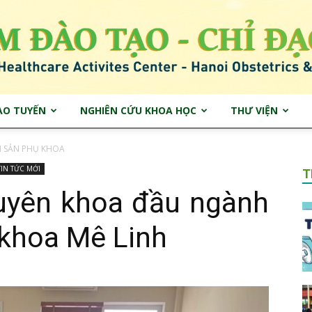
ẠO TUYẾN
NGHIÊN CỨU KHOA HỌC
THƯ VIỆN
Trung
 SẢN PHỤ KHOA
TIN TỨC MỚI
T
uyên khoa đầu ngành
 khoa Mê Linh
tâm
400