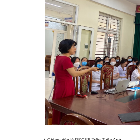
+ Giảng viên là BSCKII Trần Tuấn Anh