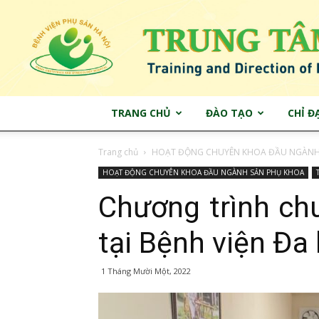
TRANG CHỦ
ĐÀO TẠO
CHỈ Đ
Trang chủ
HOẠT ĐỘNG CHUYÊN KHOA ĐẦU NGÀNH
HOẠT ĐỘNG CHUYÊN KHOA ĐẦU NGÀNH SẢN PHỤ KHOA
Chương trình ch
tại Bệnh viện Đa
1 Tháng Mười Một, 2022