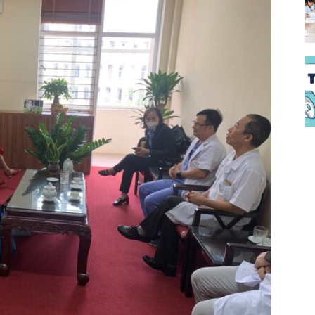
đào
đạo
bệnh
viện