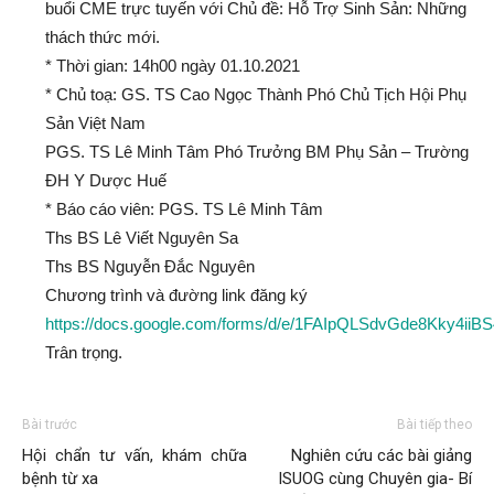
buổi CME trực tuyến với Chủ đề: Hỗ Trợ Sinh Sản: Những
thách thức mới.
* Thời gian: 14h00 ngày 01.10.2021
* Chủ toạ: GS. TS Cao Ngọc Thành Phó Chủ Tịch Hội Phụ
Sản Việt Nam
PGS. TS Lê Minh Tâm Phó Trưởng BM Phụ Sản – Trường
ĐH Y Dược Huế
* Báo cáo viên: PGS. TS Lê Minh Tâm
Ths BS Lê Viết Nguyên Sa
Ths BS Nguyễn Đắc Nguyên
Chương trình và đường link đăng ký
https://docs.google.com/forms/d/e/1FAIpQLSdvGde8Kky4i
Trân trọng.
Bài trước
Bài tiếp theo
Hội chẩn tư vấn, khám chữa
Nghiên cứu các bài giảng
bệnh từ xa
ISUOG cùng Chuyên gia- Bí