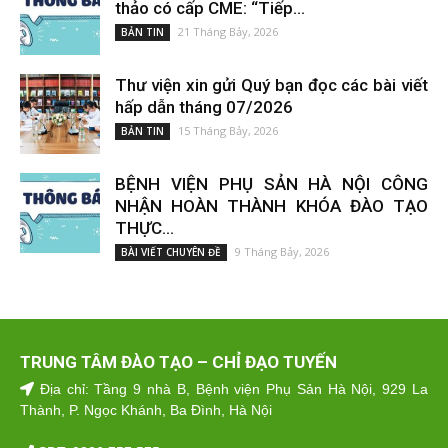
thảo có cấp CME: “Tiếp...
21 Tháng Bảy, 2026
BẢN TIN
Thư viện xin gửi Quý bạn đọc các bài viết
hấp dẫn tháng 07/2026
15 Tháng Bảy, 2026
BẢN TIN
BỆNH VIỆN PHỤ SẢN HÀ NỘI CÔNG
NHẬN HOÀN THÀNH KHÓA ĐÀO TẠO
THỰC...
9 Tháng Bảy, 2026
BÀI VIẾT CHUYÊN ĐỀ
TRUNG TÂM ĐÀO TẠO – CHỈ ĐẠO TUYẾN
Địa chỉ: Tầng 9 nhà B, Bệnh viện Phụ Sản Hà Nội, 929 La
Thành, P. Ngọc Khánh, Ba Đình, Hà Nội