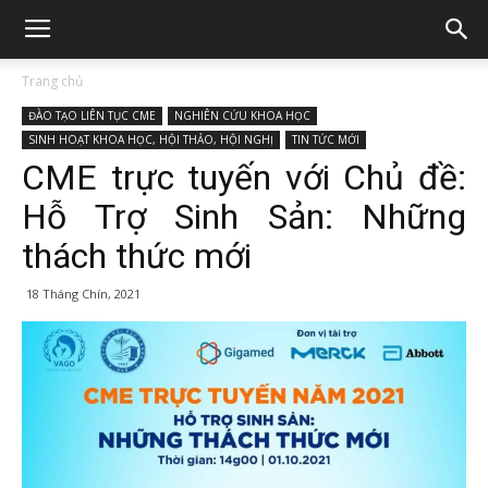
Trang chủ
ĐÀO TẠO LIÊN TỤC CME
NGHIÊN CỨU KHOA HỌC
SINH HOẠT KHOA HỌC, HỘI THẢO, HỘI NGHỊ
TIN TỨC MỚI
CME trực tuyến với Chủ đề:
Hỗ Trợ Sinh Sản: Những
thách thức mới
18 Tháng Chín, 2021
431