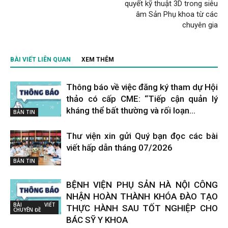
quyết kỹ thuật 3D trong siêu
âm Sản Phụ khoa từ các
chuyên gia
BÀI VIẾT LIÊN QUAN
XEM THÊM
Thông báo về việc đăng ký tham dự Hội
thảo có cấp CME: “Tiếp cận quản lý
kháng thể bất thường và rối loạn...
BẢN TIN
Thư viện xin gửi Quý bạn đọc các bài
viết hấp dẫn tháng 07/2026
BẢN TIN
BỆNH VIỆN PHỤ SẢN HÀ NỘI CÔNG
NHẬN HOÀN THÀNH KHÓA ĐÀO TẠO
BÀI VIẾT
THỰC HÀNH SAU TỐT NGHIỆP CHO
CHUYÊN ĐỀ
BÁC SỸ Y KHOA