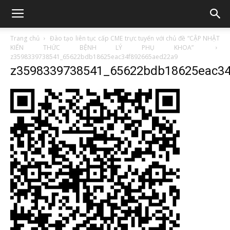
Trang chủ
Đào tạo liên tục cấp CME trực tuyến với chủ đề “CẬP NHẬT
KIẾN THỨC BỆNH LÝ PHỤ KHOA”
z3598339738541_65622bdb18625eac34f892665aed22a9
z3598339738541_65622bdb18625eac34