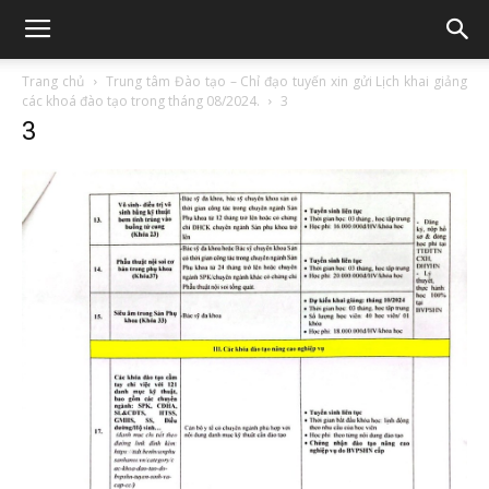
Trang chủ
Trung tâm Đào tạo – Chỉ đạo tuyến xin gửi Lịch khai giảng
các khoá đào tạo trong tháng 08/2024.
3
3