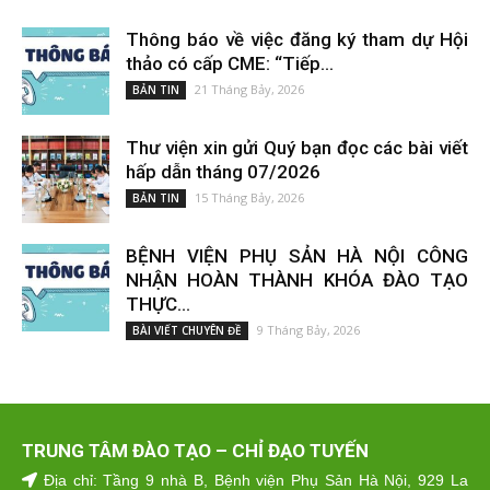
Thông báo về việc đăng ký tham dự Hội
thảo có cấp CME: “Tiếp...
21 Tháng Bảy, 2026
BẢN TIN
Thư viện xin gửi Quý bạn đọc các bài viết
hấp dẫn tháng 07/2026
15 Tháng Bảy, 2026
BẢN TIN
BỆNH VIỆN PHỤ SẢN HÀ NỘI CÔNG
NHẬN HOÀN THÀNH KHÓA ĐÀO TẠO
THỰC...
9 Tháng Bảy, 2026
BÀI VIẾT CHUYÊN ĐỀ
TRUNG TÂM ĐÀO TẠO – CHỈ ĐẠO TUYẾN
Địa chỉ: Tầng 9 nhà B, Bệnh viện Phụ Sản Hà Nội, 929 La