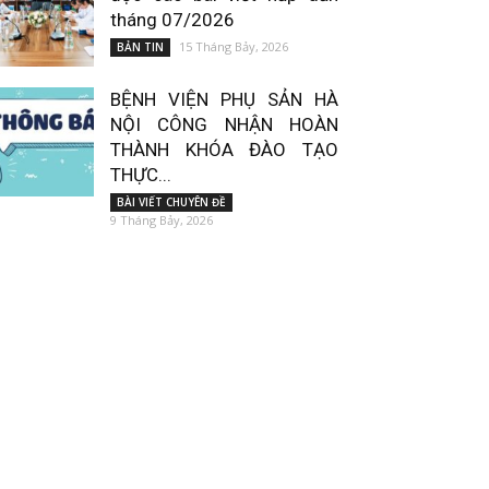
tháng 07/2026
15 Tháng Bảy, 2026
BẢN TIN
BỆNH VIỆN PHỤ SẢN HÀ
NỘI CÔNG NHẬN HOÀN
THÀNH KHÓA ĐÀO TẠO
THỰC...
BÀI VIẾT CHUYÊN ĐỀ
9 Tháng Bảy, 2026