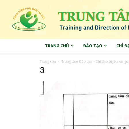
TRANG CHỦ
ĐÀO TẠO
CHỈ Đ
Trang chủ
Trung tâm Đào tạo – Chỉ đạo tuyến xin gửi
3