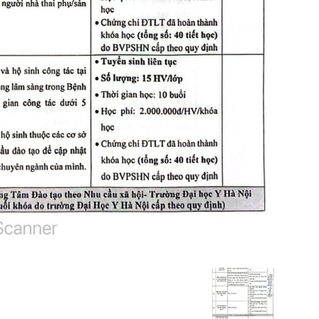
Phụ
Sản
Hà