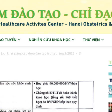
ẠO TUYẾN
NGHIÊN CỨU KHOA HỌC
THƯ VIỆN
Trung
 Lịch khai giảng các khoá đào tạo trong tháng 3/2025
3
T
tâm