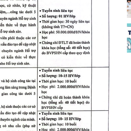
đào
đạo
bệnh
viện