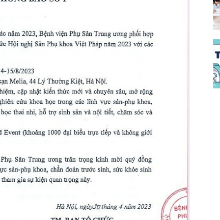
đào
đạo
bệnh
viện