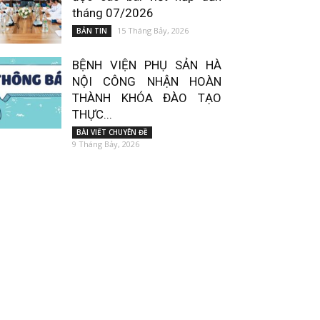
tháng 07/2026
15 Tháng Bảy, 2026
BẢN TIN
BỆNH VIỆN PHỤ SẢN HÀ
NỘI CÔNG NHẬN HOÀN
THÀNH KHÓA ĐÀO TẠO
THỰC...
BÀI VIẾT CHUYÊN ĐỀ
9 Tháng Bảy, 2026