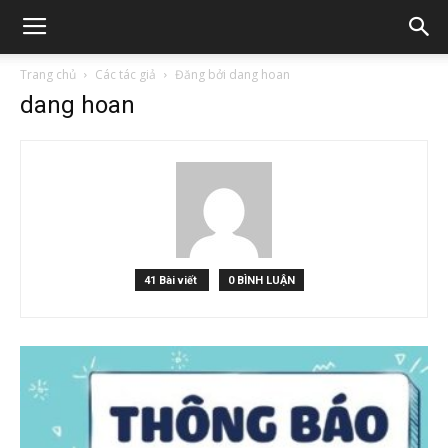
Trang chủ
Các tác giả
Đăng bởi dang hoan
dang hoan
41 Bài viết
0 BÌNH LUẬN