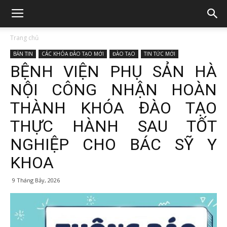
Trang chủ
BẢN TIN
CÁC KHÓA ĐÀO TẠO MỚI
ĐÀO TẠO
TIN TỨC MỚI
BỆNH VIỆN PHỤ SẢN HÀ
NỘI CÔNG NHẬN HOÀN
THÀNH KHÓA ĐÀO TẠO
THỰC HÀNH SAU TỐT
NGHIỆP CHO BÁC SỸ Y
KHOA
9 Tháng Bảy, 2026
210