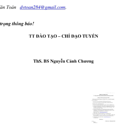
Phụ
Sản
Hà