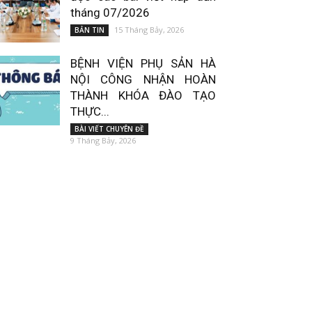
tháng 07/2026
15 Tháng Bảy, 2026
BẢN TIN
BỆNH VIỆN PHỤ SẢN HÀ
NỘI CÔNG NHẬN HOÀN
THÀNH KHÓA ĐÀO TẠO
THỰC...
BÀI VIẾT CHUYÊN ĐỀ
9 Tháng Bảy, 2026