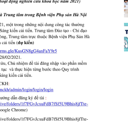
đào
đạo
bệnh
viện