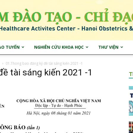
ẠO TUYẾN
NGHIÊN CỨU KHOA HỌC
THƯ VIỆN
Trung
01.Thong bao đăng ký đề tài sáng kiến 2021 -1
ề tài sáng kiến 2021 -1
T
tâm