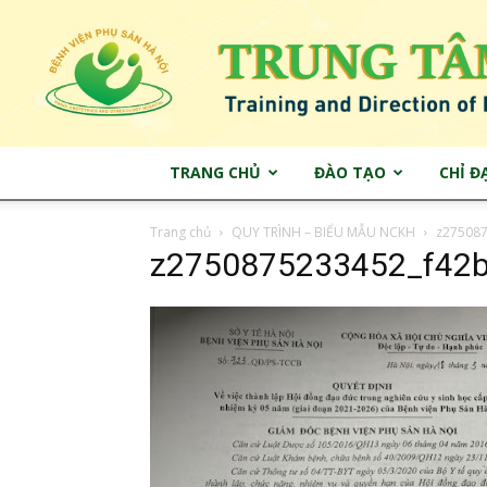
TRANG CHỦ
ĐÀO TẠO
CHỈ Đ
Trang chủ
QUY TRÌNH – BIỂU MẪU NCKH
z27508
z2750875233452_f42