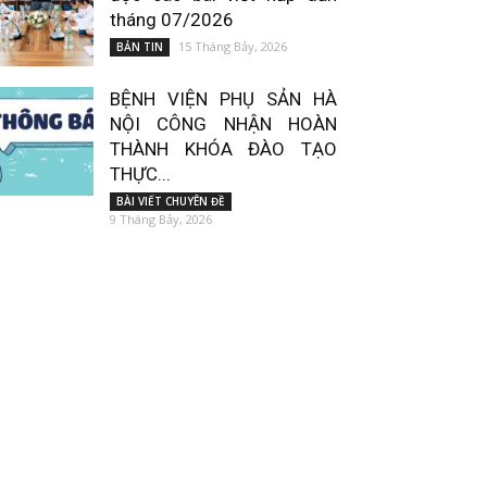
tháng 07/2026
15 Tháng Bảy, 2026
BẢN TIN
BỆNH VIỆN PHỤ SẢN HÀ
NỘI CÔNG NHẬN HOÀN
THÀNH KHÓA ĐÀO TẠO
THỰC...
BÀI VIẾT CHUYÊN ĐỀ
9 Tháng Bảy, 2026