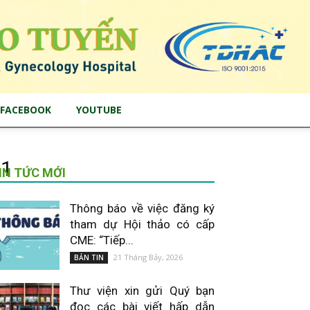
FACEBOOK
YOUTUBE
71
IN TỨC MỚI
Thông báo về việc đăng ký
tham dự Hội thảo có cấp
CME: “Tiếp...
21 Tháng Bảy, 2026
BẢN TIN
Thư viện xin gửi Quý bạn
đọc các bài viết hấp dẫn