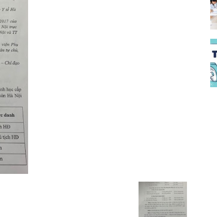
đào
đạo
bệnh
viện