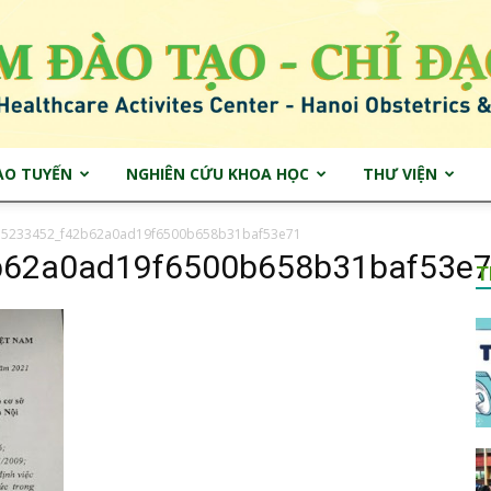
ẠO TUYẾN
NGHIÊN CỨU KHOA HỌC
THƯ VIỆN
Trung
75233452_f42b62a0ad19f6500b658b31baf53e71
b62a0ad19f6500b658b31baf53e
T
tâm