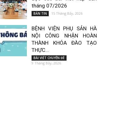
tháng 07/2026
15 Tháng Bảy, 2026
BẢN TIN
BỆNH VIỆN PHỤ SẢN HÀ
NỘI CÔNG NHẬN HOÀN
THÀNH KHÓA ĐÀO TẠO
THỰC...
BÀI VIẾT CHUYÊN ĐỀ
9 Tháng Bảy, 2026