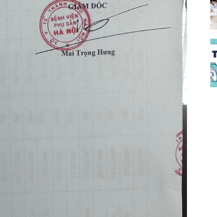
đào
đạo
bệnh
viện