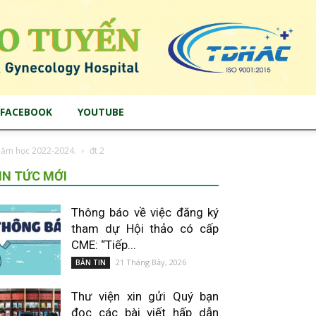
FACEBOOK
YOUTUBE
 năm học 2022-2024.
đt 2
IN TỨC MỚI
Thông báo về việc đăng ký
tham dự Hội thảo có cấp
CME: “Tiếp...
21 Tháng Bảy, 2026
BẢN TIN
Thư viện xin gửi Quý bạn
đọc các bài viết hấp dẫn