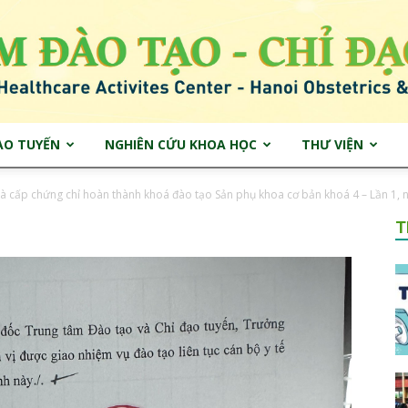
ẠO TUYẾN
NGHIÊN CỨU KHOA HỌC
THƯ VIỆN
Trung
 và cấp chứng chỉ hoàn thành khoá đào tạo Sản phụ khoa cơ bản khoá 4 – Lần 1,
T
tâm