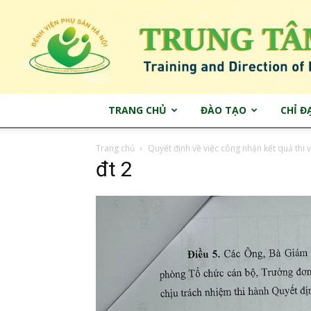
TRANG CHỦ
ĐÀO TẠO
CHỈ Đ
Trang chủ
Quyết định về việc công nhận kết quả thi
đt 2