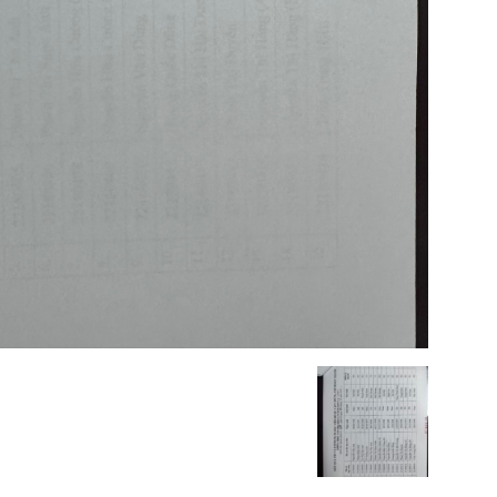
Phụ
Sản
Hà