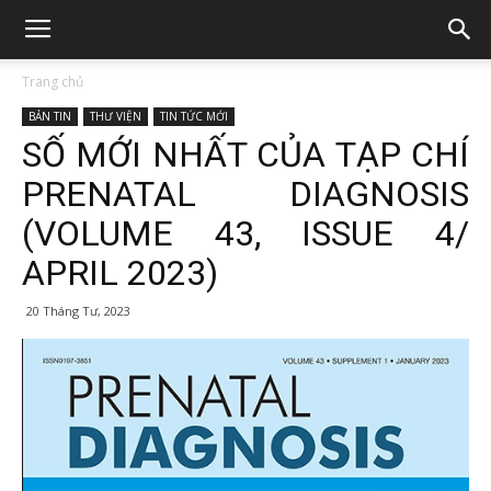
Trang chủ
BẢN TIN
THƯ VIỆN
TIN TỨC MỚI
SỐ MỚI NHẤT CỦA TẠP CHÍ
PRENATAL DIAGNOSIS
(VOLUME 43, ISSUE 4/
APRIL 2023)
20 Tháng Tư, 2023
326