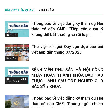
BÀI VIẾT LIÊN QUAN
XEM THÊM
Thông báo về việc đăng ký tham dự Hội
thảo có cấp CME: “Tiếp cận quản lý
kháng thể bất thường và rối loạn...
BẢN TIN
Thư viện xin gửi Quý bạn đọc các bài
viết hấp dẫn tháng 07/2026
BẢN TIN
BỆNH VIỆN PHỤ SẢN HÀ NỘI CÔNG
NHẬN HOÀN THÀNH KHÓA ĐÀO TẠO
BÀI VIẾT
THỰC HÀNH SAU TỐT NGHIỆP CHO
CHUYÊN ĐỀ
BÁC SỸ Y KHOA
Thông báo về việc đăng ký tham dự Hội
thảo có cấp CME: “Phòng ngừa nhiễm