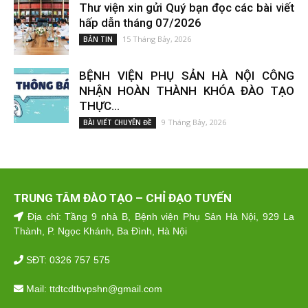
Thư viện xin gửi Quý bạn đọc các bài viết
hấp dẫn tháng 07/2026
15 Tháng Bảy, 2026
BẢN TIN
BỆNH VIỆN PHỤ SẢN HÀ NỘI CÔNG
NHẬN HOÀN THÀNH KHÓA ĐÀO TẠO
THỰC...
9 Tháng Bảy, 2026
BÀI VIẾT CHUYÊN ĐỀ
TRUNG TÂM ĐÀO TẠO – CHỈ ĐẠO TUYẾN
Địa chỉ: Tầng 9 nhà B, Bệnh viện Phụ Sản Hà Nội, 929 La
Thành, P. Ngọc Khánh, Ba Đình, Hà Nội
SĐT: 0326 757 575
Mail: ttdtcdtbvpshn@gmail.com