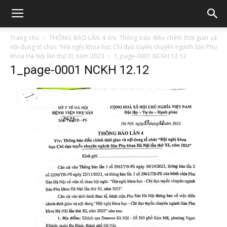
Trang chủ
THÔNG BÁO LẦN 4 V/v: Thông báo điều chỉnh thời gian và
nội dung tổ chức “Hội nghị khoa học Chỉ đạo tuyến chuyên ngành Sản Phụ
khoa Hà Nội lần thứ XI, năm 2023
1_page-0001 NCKH 12.12
1_page-0001 NCKH 12.12