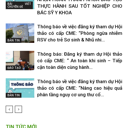
BÀI VIẾT
THỰC HÀNH SAU TỐT NGHIỆP CHO
CHUYÊN ĐỀ
BÁC SỸ Y KHOA
Thông báo về việc đăng ký tham dự Hội
thảo có cấp CME: “Phòng ngừa nhiễm
RSV cho trẻ Sơ sinh & Nhũ nhi...
BẢN TIN
Thông báo: Đăng ký tham dự Hội thảo
có cấp CME: “ An toàn khi sinh – Tiếp
cận toàn diện cùng hành...
ĐÀO TẠO
Thông báo về việc đăng ký tham dự Hội
thảo có cấp CME: “Nâng cao hiệu quả
phân tầng nguy cơ ung thư cổ...
BẢN TIN
TIN TỨC MỚI