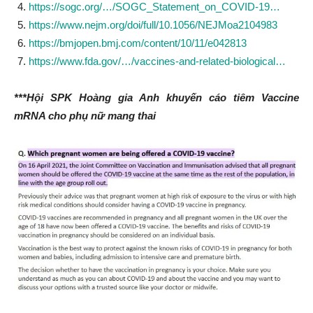
https://sogc.org/…/SOGC_Statement_on_COVID-19…
https://www.nejm.org/doi/full/10.1056/NEJMoa2104983
https://bmjopen.bmj.com/content/10/11/e042813
https://www.fda.gov/…/vaccines-and-related-biological…
***Hội SPK Hoàng gia Anh khuyến cáo tiêm Vaccine
mRNA cho phụ nữ mang thai