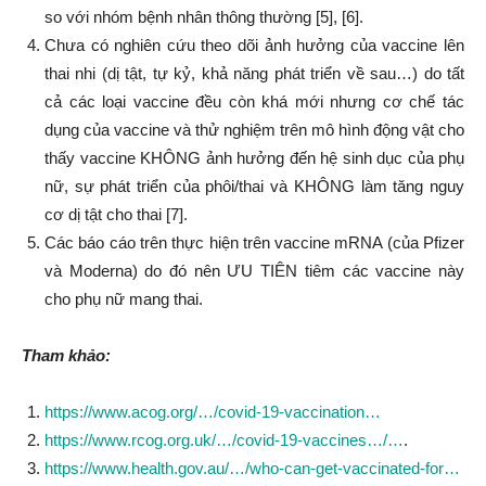
so với nhóm bệnh nhân thông thường [5], [6].
Chưa có nghiên cứu theo dõi ảnh hưởng của vaccine lên
thai nhi (dị tật, tự kỷ, khả năng phát triển về sau…) do tất
cả các loại vaccine đều còn khá mới nhưng cơ chế tác
dụng của vaccine và thử nghiệm trên mô hình động vật cho
thấy vaccine KHÔNG ảnh hưởng đến hệ sinh dục của phụ
nữ, sự phát triển của phôi/thai và KHÔNG làm tăng nguy
cơ dị tật cho thai [7].
Các báo cáo trên thực hiện trên vaccine mRNA (của Pfizer
và Moderna) do đó nên ƯU TIÊN tiêm các vaccine này
cho phụ nữ mang thai.
Tham khảo:
https://www.acog.org/…/covid-19-vaccination…
https://www.rcog.org.uk/…/covid-19-vaccines…/…
.
https://www.health.gov.au/…/who-can-get-vaccinated-for…