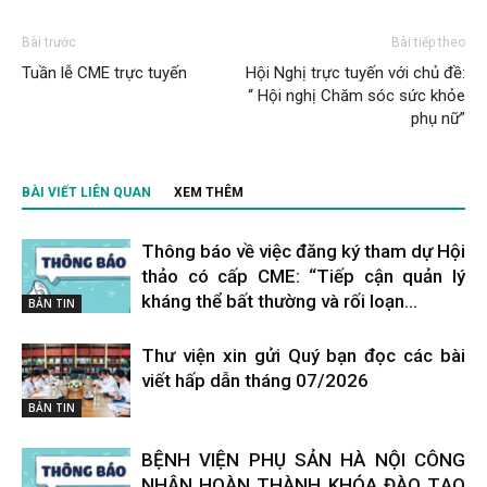
Bài trước
Bài tiếp theo
Tuần lễ CME trực tuyến
Hội Nghị trực tuyến với chủ đề:
“ Hội nghị Chăm sóc sức khỏe
phụ nữ”
BÀI VIẾT LIÊN QUAN
XEM THÊM
Thông báo về việc đăng ký tham dự Hội
thảo có cấp CME: “Tiếp cận quản lý
kháng thể bất thường và rối loạn...
BẢN TIN
Thư viện xin gửi Quý bạn đọc các bài
viết hấp dẫn tháng 07/2026
BẢN TIN
BỆNH VIỆN PHỤ SẢN HÀ NỘI CÔNG
NHẬN HOÀN THÀNH KHÓA ĐÀO TẠO