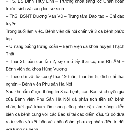
– TS. BS Đinh Thuý Linh – Trưởng khoa sàng lọc Chẩn đoán
trước sinh và sàng lọc sơ sinh
– ThS. BSNT Dương Văn Vũ – Trung tâm Đào tạo – Chỉ đạo
tuyến
Trong buổi làm việc, Bệnh viện đã hội chẩn về 3 ca bệnh phức
tạp
– U nang buồng trứng xoắn – Bệnh viện đa khoa huyện Thạch
Thất
– Thai 31 tuần con lần 2, sẹo mổ lấy thai cũ, mẹ Rh ÂM –
Bệnh viện đa khoa Hùng Vương
– Theo dõi vỡ tử cung/Thai 19 tuần, thai lần 5, đình chỉ thai
nghén – Bệnh viện Phụ sản Hà Nội
Sau khi nắm được thông tin 3 ca bệnh, các Bác sĩ chuyên gia
của Bệnh viện Phụ Sản Hà Nội đã phân tích tiền sử bệnh
nhân, kết quả khám lâm sàng cũng như cận lâm sàng, diễn
biến ca bệnh cùng với các Bác sĩ tại các điểm cầu, từ đó đưa
ra tư vấn và kết luận về chẩn đoán, phương pháp điều trị đối
với từng ca bệnh.