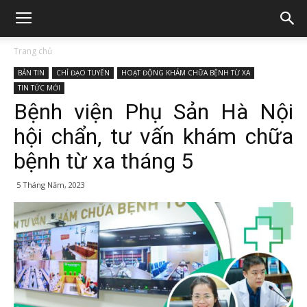
Trang chủ
BẢN TIN
CHỈ ĐẠO TUYẾN
HOẠT ĐỘNG KHÁM CHỮA BỆNH TỪ XA
TIN TỨC MỚI
Bệnh viện Phụ Sản Hà Nội
hội chẩn, tư vấn khám chữa
bệnh từ xa tháng 5
5 Tháng Năm, 2023
697