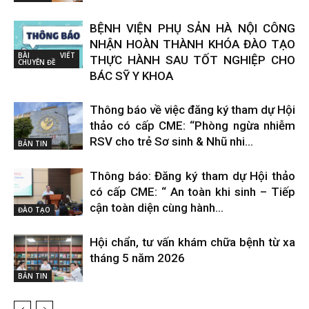
BỆNH VIỆN PHỤ SẢN HÀ NỘI CÔNG
NHẬN HOÀN THÀNH KHÓA ĐÀO TẠO
BÀI VIẾT
THỰC HÀNH SAU TỐT NGHIỆP CHO
CHUYÊN ĐỀ
BÁC SỸ Y KHOA
Thông báo về việc đăng ký tham dự Hội
thảo có cấp CME: “Phòng ngừa nhiễm
RSV cho trẻ Sơ sinh & Nhũ nhi...
BẢN TIN
Thông báo: Đăng ký tham dự Hội thảo
có cấp CME: “ An toàn khi sinh – Tiếp
cận toàn diện cùng hành...
ĐÀO TẠO
Hội chẩn, tư vấn khám chữa bệnh từ xa
tháng 5 năm 2026
BẢN TIN