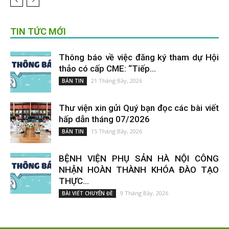
TIN TỨC MỚI
Thông báo về việc đăng ký tham dự Hội
thảo có cấp CME: “Tiếp...
21 Tháng Bảy, 2026
BẢN TIN
Thư viện xin gửi Quý bạn đọc các bài viết
hấp dẫn tháng 07/2026
15 Tháng Bảy, 2026
BẢN TIN
BỆNH VIỆN PHỤ SẢN HÀ NỘI CÔNG
NHẬN HOÀN THÀNH KHÓA ĐÀO TẠO
THỰC...
9 Tháng Bảy, 2026
BÀI VIẾT CHUYÊN ĐỀ