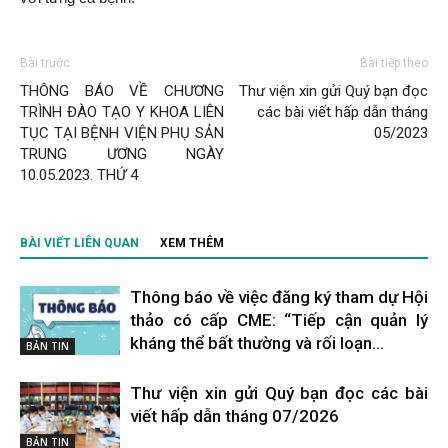
Bài trước
Bài tiếp theo
THÔNG BÁO VỀ CHƯƠNG
Thư viện xin gửi Quý bạn đọc
TRÌNH ĐÀO TẠO Y KHOA LIÊN
các bài viết hấp dẫn tháng
TỤC TẠI BỆNH VIỆN PHỤ SẢN
05/2023
TRUNG ƯƠNG NGÀY
10.05.2023. THỨ 4
BÀI VIẾT LIÊN QUAN
XEM THÊM
Thông báo về việc đăng ký tham dự Hội
thảo có cấp CME: “Tiếp cận quản lý
kháng thể bất thường và rối loạn...
BẢN TIN
Thư viện xin gửi Quý bạn đọc các bài
viết hấp dẫn tháng 07/2026
BẢN TIN