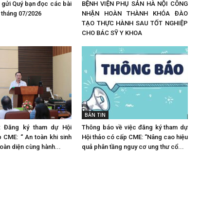
n gửi Quý bạn đọc các bài
BỆNH VIỆN PHỤ SẢN HÀ NỘI CÔNG
n tháng 07/2026
NHẬN HOÀN THÀNH KHÓA ĐÀO
TẠO THỰC HÀNH SAU TỐT NGHIỆP
CHO BÁC SỸ Y KHOA
BẢN TIN
: Đăng ký tham dự Hội
Thông báo về việc đăng ký tham dự
 CME: “ An toàn khi sinh
Hội thảo có cấp CME: “Nâng cao hiệu
toàn diện cùng hành...
quả phân tầng nguy cơ ung thư cổ...