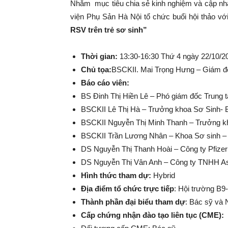
Nhằm mục tiêu chia sẻ kinh nghiệm và cập nhậ
viện Phụ Sản Hà Nội tổ chức buổi hội thảo vớ
RSV trên trẻ sơ sinh”
Thời gian:
13:30-16:30 Thứ 4 ngày 22/10/2
Chủ tọa:
BSCKII. Mai Trọng Hưng – Giám đ
Báo cáo viên:
BS Đinh Thị Hiền Lê – Phó giám đốc Trung 
BSCKII Lê Thị Hà
–
Trưởng khoa Sơ Sinh- B
BSCKII Nguyễn Thị Minh Thanh – Trưởng k
BSCKII Trần Lương Nhân – Khoa Sơ sinh –
DS Nguyễn Thị Thanh Hoài – Công ty Pfize
DS Nguyễn Thị Vân Anh – Công ty TNHH A
Hình thức tham dự:
Hybrid
Địa điểm tổ chức trực tiếp
: Hội trường B9
Thành phần đại biểu tham dự
: Bác sỹ và 
Cấp chứng nhận đào tạo liên tục (CME):