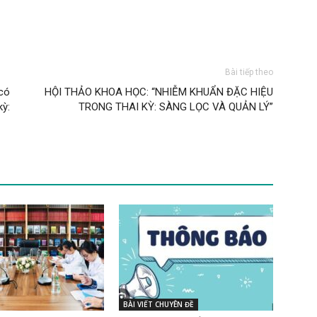
Bài tiếp theo
có
HỘI THẢO KHOA HỌC: “NHIỄM KHUẨN ĐẶC HIỆU
ỳ:
TRONG THAI KỲ: SÀNG LỌC VÀ QUẢN LÝ”
BÀI VIẾT CHUYÊN ĐỀ