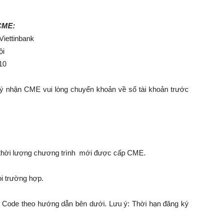
Nội
CME:
Viettinbank
ội
10
ký nhận CME vui lòng chuyển khoản về số tài khoản trước
0% thời lượng chương trình mới được cấp CME.
i trường hợp.
 Code theo hướng dẫn bên dưới. Lưu ý: Thời hạn đăng ký