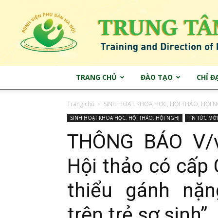
TRANG CHỦ
ĐÀO TẠO
CHỈ Đ
Trang chủ
SINH HOẠT KHOA HỌC, HỘI THẢO, HỘI N
SINH HOẠT KHOA HỌC, HỘI THẢO, HỘI NGHỊ
TIN TỨC MỚI
THÔNG BÁO V/v
Hội thảo có cấp 
thiểu gánh nặ
trên trẻ sơ sinh”