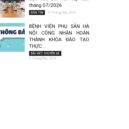
tháng 07/2026
15 Tháng Bảy, 2026
BẢN TIN
BỆNH VIỆN PHỤ SẢN HÀ
NỘI CÔNG NHẬN HOÀN
THÀNH KHÓA ĐÀO TẠO
THỰC...
BÀI VIẾT CHUYÊN ĐỀ
9 Tháng Bảy, 2026