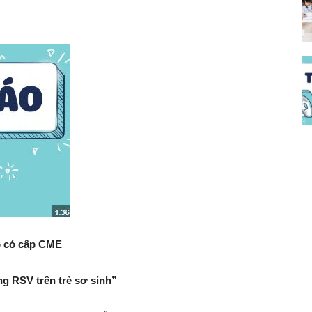
đào
150
đạo
bệnh
o có cấp CME
viện
ng RSV trên trẻ sơ sinh”