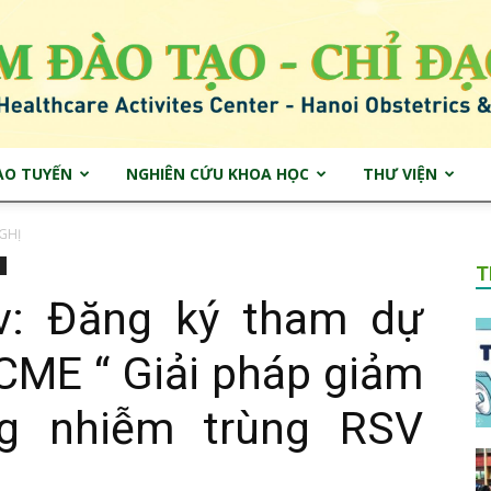
ẠO TUYẾN
NGHIÊN CỨU KHOA HỌC
THƯ VIỆN
Trung
GHỊ
T
: Đăng ký tham dự
CME “ Giải pháp giảm
tâm
ng nhiễm trùng RSV