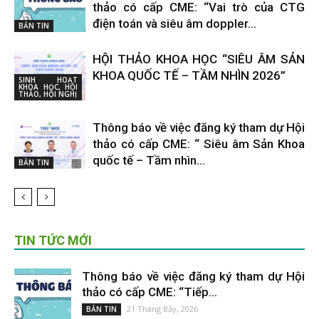
thảo có cấp CME: “Vai trò của CTG
điện toán và siêu âm doppler...
BẢN TIN
HỘI THẢO KHOA HỌC “SIÊU ÂM SẢN
KHOA QUỐC TẾ – TẦM NHÌN 2026”
SINH HOẠT
KHOA HỌC, HỘI
THẢO, HỘI NGHỊ
Thông báo về việc đăng ký tham dự Hội
thảo có cấp CME: “ Siêu âm Sản Khoa
quốc tế – Tầm nhìn...
BẢN TIN
TIN TỨC MỚI
Thông báo về việc đăng ký tham dự Hội
thảo có cấp CME: “Tiếp...
21 Tháng Bảy, 2026
BẢN TIN