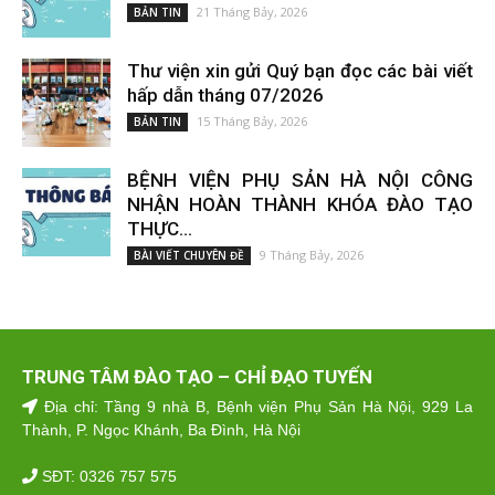
21 Tháng Bảy, 2026
BẢN TIN
Thư viện xin gửi Quý bạn đọc các bài viết
hấp dẫn tháng 07/2026
15 Tháng Bảy, 2026
BẢN TIN
BỆNH VIỆN PHỤ SẢN HÀ NỘI CÔNG
NHẬN HOÀN THÀNH KHÓA ĐÀO TẠO
THỰC...
9 Tháng Bảy, 2026
BÀI VIẾT CHUYÊN ĐỀ
TRUNG TÂM ĐÀO TẠO – CHỈ ĐẠO TUYẾN
Địa chỉ: Tầng 9 nhà B, Bệnh viện Phụ Sản Hà Nội, 929 La
Thành, P. Ngọc Khánh, Ba Đình, Hà Nội
SĐT: 0326 757 575