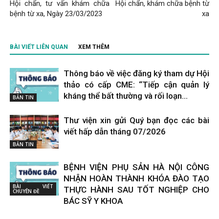
Hội chẩn, tư vấn khám chữa
Hội chẩn, khám chữa bệnh từ
bệnh từ xa, Ngày 23/03/2023
xa
BÀI VIẾT LIÊN QUAN
XEM THÊM
Thông báo về việc đăng ký tham dự Hội
thảo có cấp CME: “Tiếp cận quản lý
kháng thể bất thường và rối loạn...
BẢN TIN
Thư viện xin gửi Quý bạn đọc các bài
viết hấp dẫn tháng 07/2026
BẢN TIN
BỆNH VIỆN PHỤ SẢN HÀ NỘI CÔNG
NHẬN HOÀN THÀNH KHÓA ĐÀO TẠO
BÀI VIẾT
THỰC HÀNH SAU TỐT NGHIỆP CHO
CHUYÊN ĐỀ
BÁC SỸ Y KHOA