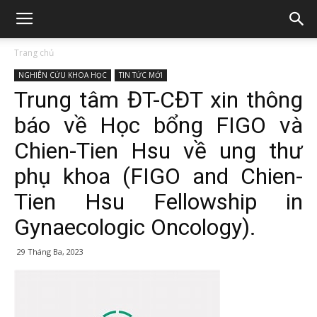
Trang chủ
NGHIÊN CỨU KHOA HỌC
TIN TỨC MỚI
Trung tâm ĐT-CĐT xin thông
báo về Học bổng FIGO và
Chien-Tien Hsu về ung thư
phụ khoa (FIGO and Chien-
Tien Hsu Fellowship in
Gynaecologic Oncology).
29 Tháng Ba, 2023
412