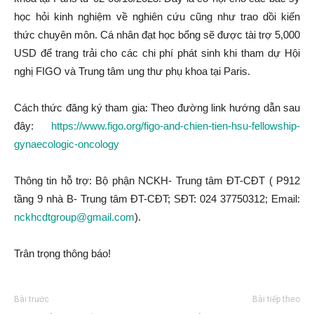
học hỏi kinh nghiệm về nghiên cứu cũng như trao dồi kiến
thức chuyên môn. Cá nhân đạt học bổng sẽ được tài trợ 5,000
USD để trang trải cho các chi phí phát sinh khi tham dự Hội
nghị FIGO và Trung tâm ung thư phụ khoa tại Paris.
Cách thức đăng ký tham gia: Theo đường link hướng dẫn sau
đây:
https://www.figo.org/figo-and-chien-tien-hsu-fellowship-
gynaecologic-oncology
Thông tin hỗ trợ: Bộ phận NCKH- Trung tâm ĐT-CĐT ( P912
tầng 9 nhà B- Trung tâm ĐT-CĐT; SĐT: 024 37750312; Email:
nckhcdtgroup@gmail.com
).
Trân trọng thông báo!
Bài trước
Bài tiếp theo